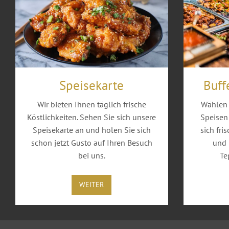
i
.
2
0
2
6
f
Speisekarte
Buff
i
Wir bieten Ihnen täglich frische
Wählen 
n
Köstlichkeiten. Sehen Sie sich unsere
Speisen 
d
Speisekarte an und holen Sie sich
sich fri
e
schon jetzt Gusto auf Ihren Besuch
und
t
bei uns.
Te
d
i
e
WEITER
N
E
U