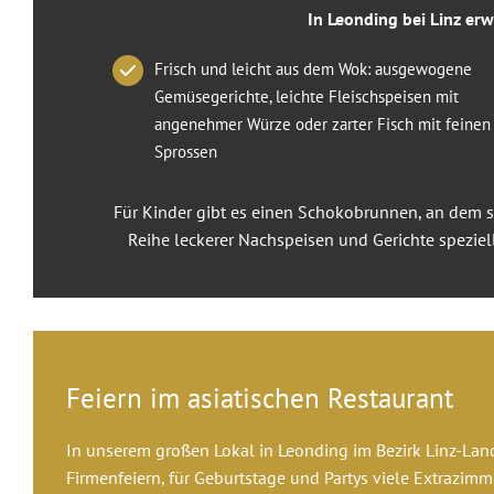
In Leonding bei Linz erw
r
t
Frisch und leicht aus dem Wok: ausgewogene
e
Gemüsegerichte, leichte Fleischspeisen mit
n
angenehmer Würze oder zarter Fisch mit feinen
G
Sprossen
a
s
Für Kinder gibt es einen Schokobrunnen, an dem 
t
Reihe leckerer Nachspeisen und Gerichte speziel
s
t
ä
t
t
e
Feiern im asiatischen Restaurant
u
n
In unserem großen Lokal in Leonding im Bezirk Linz-Land 
d
Firmenfeiern, für Geburtstage und Partys viele Extrazim
w