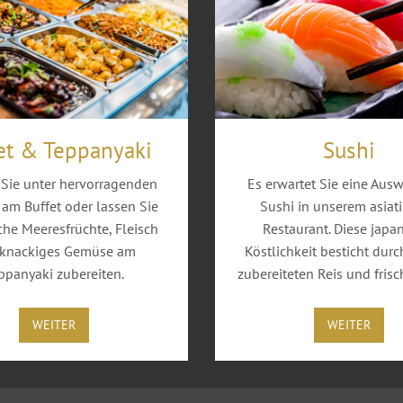
et & Teppanyaki
Sushi
Sie unter hervorragenden
Es erwartet Sie eine Aus
am Buffet oder lassen Sie
Sushi in unserem asiat
sche Meeresfrüchte, Fleisch
Restaurant. Diese japa
 knackiges Gemüse am
Köstlichkeit besticht durc
ppanyaki zubereiten.
zubereiteten Reis und frisc
WEITER
WEITER