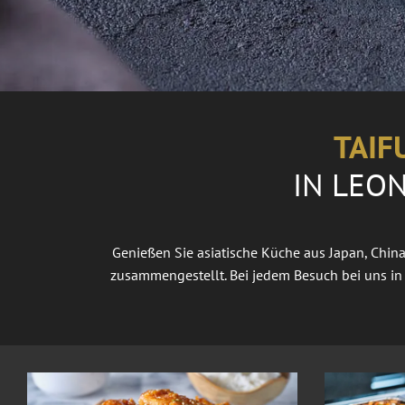
e
n
Montag
-
TAIF
Sonntag
30
IN LEON
-
30
Genießen Sie asiatische Küche aus Japan, China
2
zusammengestellt. Bei jedem Besuch bei uns in
7
.
J
u
n