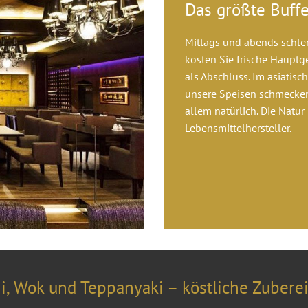
Das größte Buffe
Mittags und abends schlem
kosten Sie frische Hauptg
als Abschluss. Im asiatis
unsere Speisen schmecken
allem natürlich. Die Natur
Lebensmittelhersteller.
i, Wok und Teppanyaki – köstliche Zubere